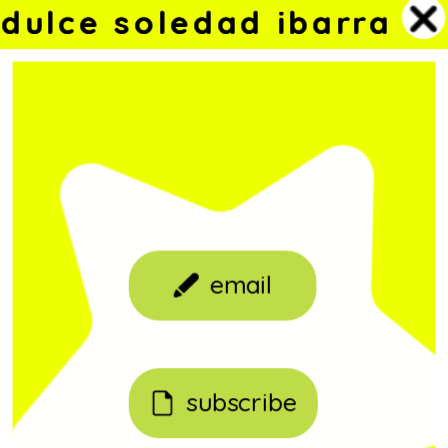
dulce soledad ibarra
dulce soledad ibarra
email
subscribe